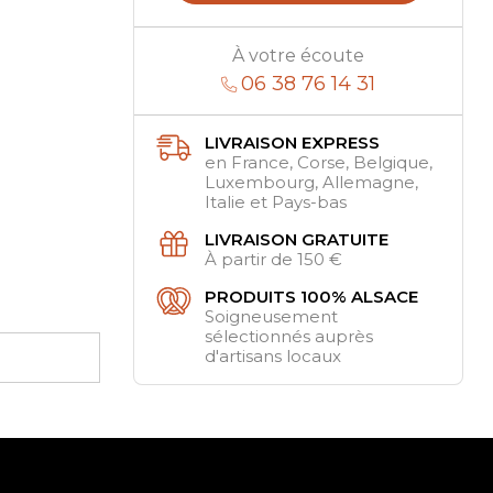
À votre écoute
06 38 76 14 31
LIVRAISON EXPRESS
en France, Corse, Belgique,
Luxembourg, Allemagne,
Italie et Pays-bas
LIVRAISON GRATUITE
À partir de 150 €
PRODUITS 100% ALSACE
Soigneusement
sélectionnés auprès
d'artisans locaux