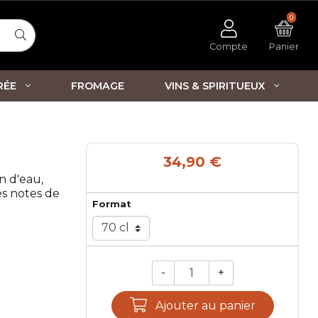
0
Compte
Panier
RÉE
FROMAGE
VINS & SPIRITUEUX
34,90 €
n d'eau,
es notes de
Format
-
+
Qté.
Ajouter au panier