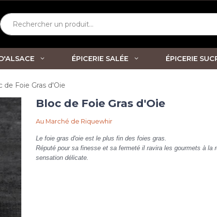
Rechercher un produit...
 D'ALSACE
ÉPICERIE SALÉE
ÉPICERIE SUC
c de Foie Gras d'Oie
Bloc de Foie Gras d'Oie
Au Marché de Riquewhir
Le foie gras d'oie est le plus fin des foies gras.
Réputé pour sa finesse et sa fermeté il ravira les gourmets à la
sensation délicate.