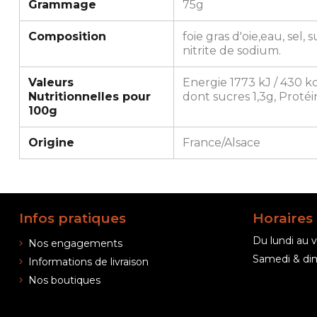
Grammage
75g
Composition
foie gras d'oie,eau, sel,
nitrite de sodium.
Valeurs
Energie 1773 kJ / 430 kc
Nutritionnelles pour
dont sucres 1,3g, Protéin
100g
Origine
France/Alsace
Infos pratiques
Horaires
Du lundi au v
Nos engagements
Samedi & dim
Informations de livraison
Nos boutiques