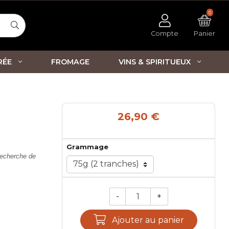
0
Compte
Panier
RÉE
FROMAGE
VINS & SPIRITUEUX
26,90 €
Grammage
 recherche de
-
+
Qté.
Ajouter au panier