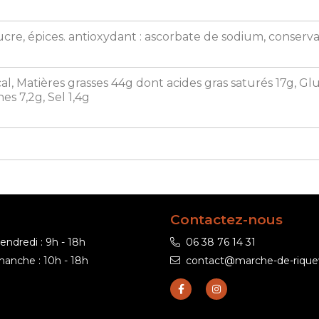
 sucre, épices. antioxydant : ascorbate de sodium, conserva
al, Matières grasses 44g dont acides gras saturés 17g, Glu
es 7,2g, Sel 1,4g
Contactez-nous
endredi : 9h - 18h
06 38 76 14 31
anche : 10h - 18h
contact@marche-de-rique