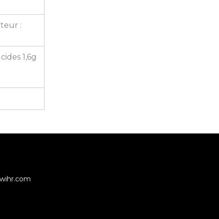
teur :
cides 1,6g
wihr.com