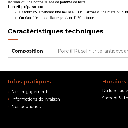
lentilles ou une bonne salade de pomme de terre.
Conseil préparation:
Enfournez-le pendant une heure à 190°C arrosé d’une bière ou d’u
Ou dans l’eau bouillante pendant 1h30 minutes.
Caractéristiques techniques
Composition
Porc (FR), sel nitrite, antioxyd
Infos pratiques
Horaires
Du lundi au v
Nos engagements
Samedi & dim
Informations de livraison
Nos boutiques