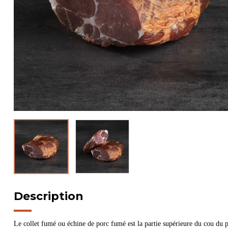
Description
Le collet fumé ou échine de porc fumé est la partie supérieure du cou du