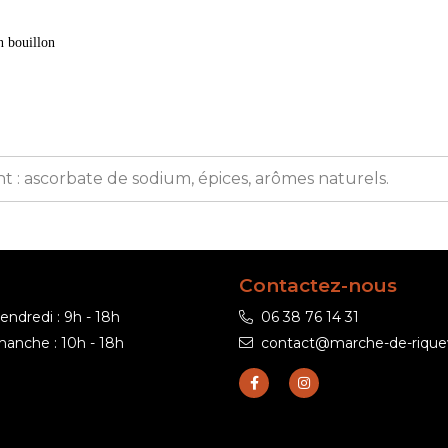
n bouillon
ant : ascorbate de sodium, épices, arômes naturels.
Contactez-nous
endredi : 9h - 18h
06 38 76 14 31
anche : 10h - 18h
contact@marche-de-rique