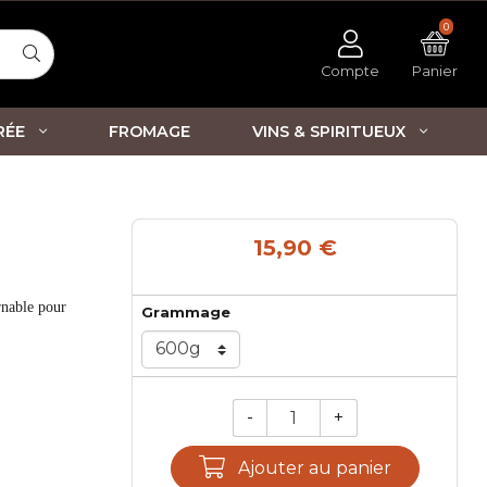
0
Compte
Panier
RÉE
FROMAGE
VINS & SPIRITUEUX
15,90 €
rnable pour
Grammage
-
+
Qté.
Ajouter au panier