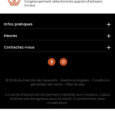
Soigneusement sélectionnés auprès d'artisans
locaux
Infos pratiques
Heures
Contactez-nous
© 2026 Au Marché de riquewihr -
Mentions légales
-
Conditions
générales de vente
-
Plan du site
La vente d’alcool est strictement interdite aux mineurs. L’abus
d’alcool est dangereux pour la santé. À consommer avec
modération.